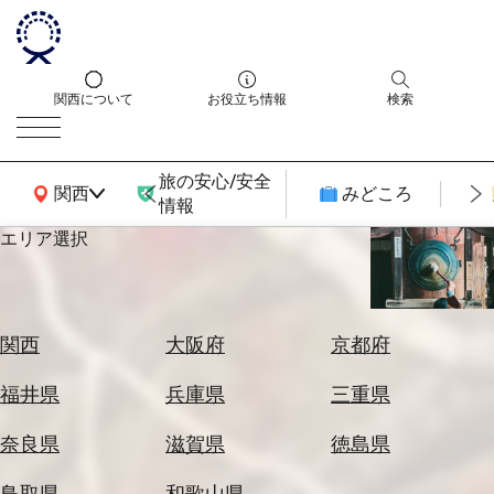
関西について
お役立ち情報
検索
旅の安心/安全
関西広域MAP
関西
みどころ
情報
エリア選択
エ
リ
ア
を
航
関西
大阪府
京都府
選
空
ぶ
券
福井県
兵庫県
三重県
を
ホ
探
奈良県
滋賀県
徳島県
テ
す
ル
鳥取県
和歌山県