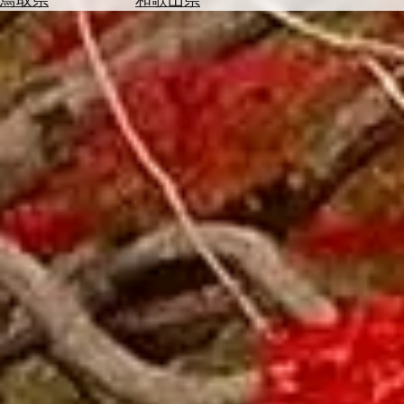
を
為
探
替
す
を
調
べ
天
る
気
を
見
る