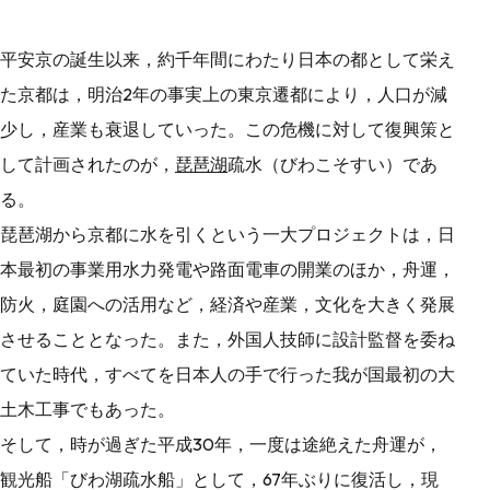
平安京の誕生以来，約千年間にわたり日本の都として栄え
た京都は，明治2年の事実上の東京遷都により，人口が減
少し，産業も衰退していった。この危機に対して復興策と
して計画されたのが，
琵琶湖
疏水（びわこそすい）であ
る。
琵琶湖から京都に水を引くという一大プロジェクトは，日
本最初の事業用水力発電や路面電車の開業のほか，舟運，
防火，庭園への活用など，経済や産業，文化を大きく発展
させることとなった。また，外国人技師に設計監督を委ね
ていた時代，すべてを日本人の手で行った我が国最初の大
土木工事でもあった。
そして，時が過ぎた平成30年，一度は途絶えた舟運が，
観光船「びわ湖疏水船」として，67年ぶりに復活し，現