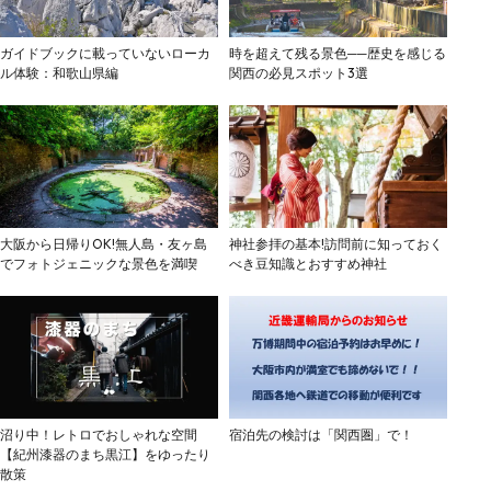
ガイドブックに載っていないローカ
時を超えて残る景色──歴史を感じる
ル体験：和歌山県編
関西の必見スポット3選
大阪から日帰りOK!無人島・友ヶ島
神社参拝の基本!訪問前に知っておく
でフォトジェニックな景色を満喫
べき豆知識とおすすめ神社
沼り中！レトロでおしゃれな空間
宿泊先の検討は「関西圏」で！
【紀州漆器のまち黒江】をゆったり
散策