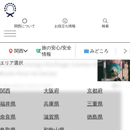
関西について
お役立ち情報
検索
旅の安心/安全
関西広域MAP
関西
みどころ
情報
エリア選択
Kumano Hongu Heritage Center: Kumano
エ
Kodo How-to Series
リ
ア
を
最終更新
2022年06月28日
航
関西
大阪府
京都府
選
空
ぶ
券
福井県
兵庫県
三重県
を
ホ
探
奈良県
滋賀県
徳島県
テ
す
ル
鳥取県
和歌山県