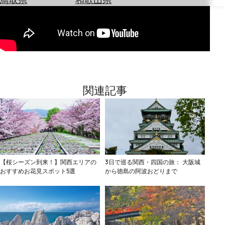
を
為
探
替
す
を
調
べ
天
る
気
を
関連記事
見
る
【桜シーズン到来！】関西エリアの
3日で巡る関西・四国の旅： 大阪城
おすすめお花見スポット5選
から徳島の阿波おどりまで