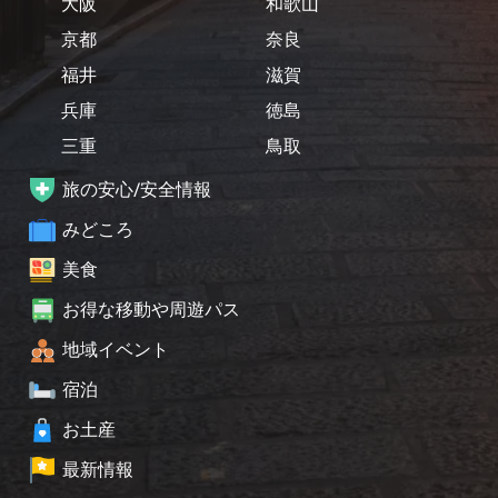
大阪
和歌山
京都
奈良
福井
滋賀
兵庫
徳島
三重
鳥取
旅の安心/安全情報
みどころ
美食
お得な移動や周遊パス
地域イベント
宿泊
お土産
最新情報