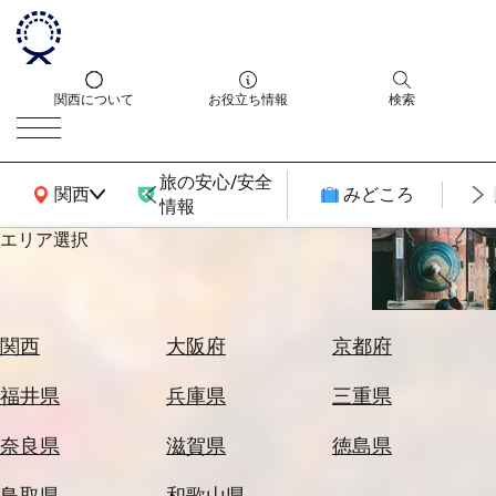
関西について
お役立ち情報
検索
旅の安心/安全
関西広域MAP
関西
みどころ
情報
エリア選択
エ
リ
ア
を
航
関西
大阪府
京都府
選
空
ぶ
券
福井県
兵庫県
三重県
を
ホ
探
奈良県
滋賀県
徳島県
テ
す
ル
鳥取県
和歌山県