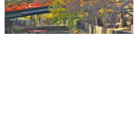
春と秋には観光船が運航され、歴史ある水の道をゆったり
と船から眺める特別な体験も可能です。疏水を彩る桜が水
面に映る光景は幻想的な美しさ。風が強く吹く日には風に
煽られた桜の花びらが、ひらひらと吹雪のように舞い落ち
る風情ある光景を目にすることも！儚くも美しく散る桜吹
雪は、思わずシャッターを切りたくなる情景です。
詳しくはこちら