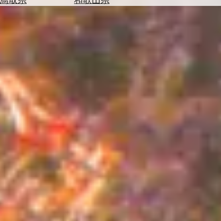
を
為
探
替
す
を
調
べ
天
る
気
を
見
る