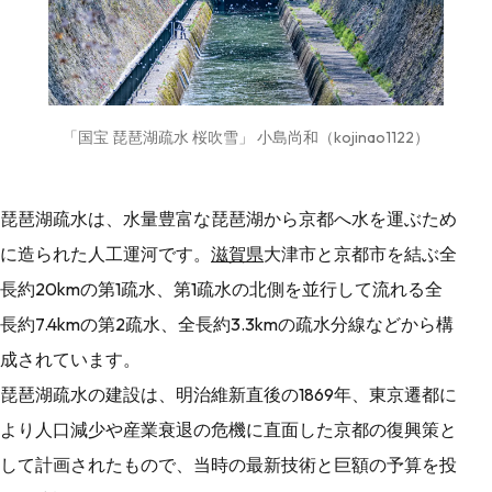
「国宝 琵琶湖疏水 桜吹雪」 小島尚和（kojinao1122）
琵琶湖疏水は、水量豊富な琵琶湖から京都へ水を運ぶため
に造られた人工運河です。
滋賀県
大津市と京都市を結ぶ全
長約20kmの第1疏水、第1疏水の北側を並行して流れる全
長約7.4kmの第2疏水、全長約3.3kmの疏水分線などから構
成されています。
琵琶湖疏水の建設は、明治維新直後の1869年、東京遷都に
より人口減少や産業衰退の危機に直面した京都の復興策と
して計画されたもので、当時の最新技術と巨額の予算を投