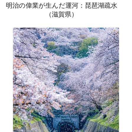
明治の偉業が生んだ運河：琵琶湖疏水
（滋賀県）