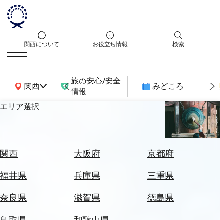
関西について
お役立ち情報
検索
旅の安心/安全
関西広域MAP
関西
みどころ
情報
エリア選択
エ
リ
ア
を
航
関西
大阪府
京都府
選
空
ぶ
券
福井県
兵庫県
三重県
を
ホ
探
奈良県
滋賀県
徳島県
テ
す
ル
鳥取県
和歌山県