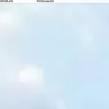
を
為
探
替
す
を
調
べ
天
る
気
を
見
る