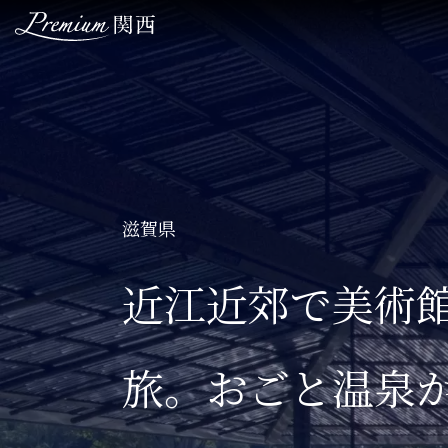
TOP
関西のこだわりステイ
滋賀県
関西ならではの美食体験
近江近郊で美術
ここでしか出会えない絶景
旅。おごと温泉
関西の歴史を感じる文化体験