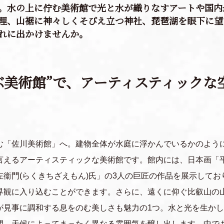
。水の上に佇む美術館で光と水が織りなすアートや国内
理、山裾に神々しくそびえ立つ神社、琵琶湖を眼下に望
れに出かけませんか。
ぶ美術館”で、アーティスティックな
む「佐川美術館」へ。建物全体が水庭に浮かんでいるかのよう
言えるアーティスティックな美術館です。館内には、日本画「
左衞門(らくきちざえもん)氏」の3人の巨匠の作品を展示して
界観に入り込むことができます。さらに、遠くに仰ぐ比叡山の
が見事に調和する息をのむ美しさも魅力の1つ。水と光を生か
間、天候によってまったく異なる雰囲気を醸し出します。中で