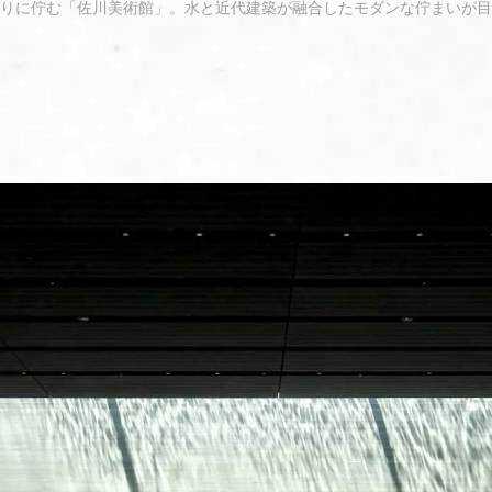
りに佇む「佐川美術館」。水と近代建築が融合したモダンな佇まいが目