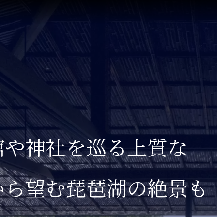
館や神社を巡る上質な
から望む琵琶湖の絶景も