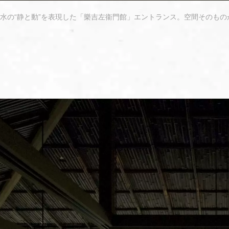
、水の“静と動”を表現した「樂吉左衞門館」エントランス。空間そのも