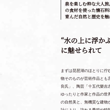
泉を楽しむ粋な大人旅
の食材を使った懐石料
育んだ自然と歴史を触
“水の上に浮か
に魅せられて
まずは琵琶湖のほとりに佇
物そのものが芸術作品とも
良氏」、陶芸「十五代樂吉
ゆったりと作家と作品の世
の自然美と、無機質な建物
計により、訪れる季節や時