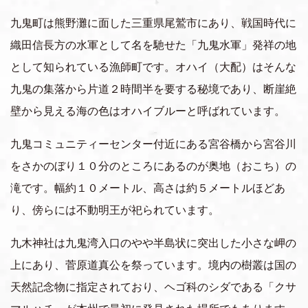
上質な旅・体験
九鬼町は熊野灘に面した三重県尾鷲市にあり、戦国時代に
おすすめの周遊ルート
織田信長方の水軍として名を馳せた「九鬼水軍」発祥の地
として知られている漁師町です。オハイ（大配）はそんな
九鬼の集落から片道２時間半を要する秘境であり、断崖絶
移動体験
壁から見える海の色はオハイブルーと呼ばれています。
九鬼コミュニティーセンター付近にある宮谷橋から宮谷川
をさかのぼり１０分のところにあるのが奥地（おこち）の
滝です。幅約１０メートル、高さは約５メートルほどあ
り、傍らには不動明王が祀られています。
九木神社は九鬼湾入口のやや半島状に突出した小さな岬の
上にあり、菅原道真公を祭っています。境内の樹叢は国の
天然記念物に指定されており、ヘゴ科のシダである「クサ