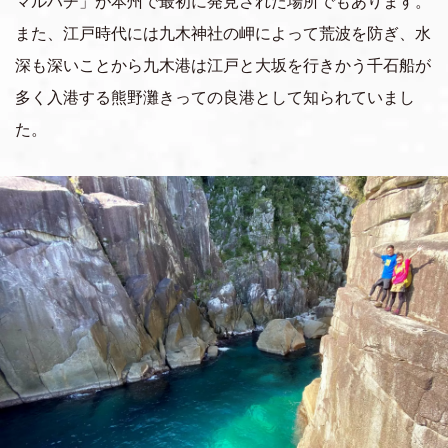
マルハチ」が本州で最初に発見された場所でもあります。
また、江戸時代には九木神社の岬によって荒波を防ぎ、水
深も深いことから九木港は江戸と大坂を行きかう千石船が
多く入港する熊野灘きっての良港として知られていまし
た。