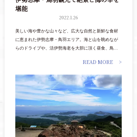
堪能
2022.1.26
美しい海や豊かな山々など、広大な自然と新鮮な食材
に恵まれた伊勢志摩・鳥羽エリア。海と山を眺めなが
らのドライブや、活伊勢海老を大胆に頂く昼食、鳥羽
の海の歴史や文化について貴重な文化財を見ながら学
READ MORE
ぶことができる博物館など、見どころ満載のスポット
を紹介します。絶景と海の幸を楽しむ旅へと出かけま
しょう。