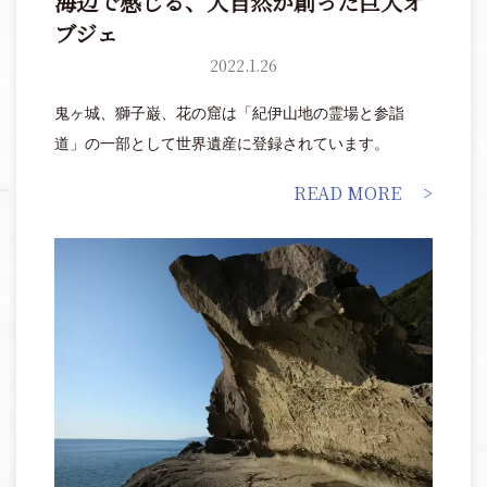
海辺で感じる、大自然が創った巨大オ
ブジェ
2022.1.26
鬼ヶ城、獅子巌、花の窟は「紀伊山地の霊場と参詣
道」の一部として世界遺産に登録されています。
READ MORE