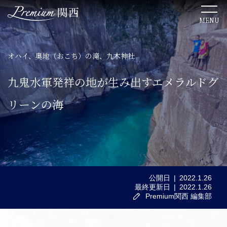
MENU
オハイ、奥地（おこち）の滝、九木神社
TOP
九鬼水軍発祥の地が生み出すエメラルドグ
関西のこだわりステイ
リーンの海
関西ならではの美食体験
ここでしか出会えない絶景
公開日
2022.1.26
最終更新日
2022.1.26
関西の歴史を感じる文化体験
Premium関西 編集部