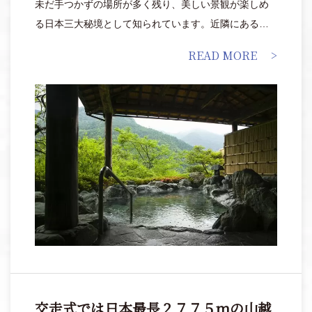
未だ手つかずの場所が多く残り、美しい景観が楽しめ
る日本三大秘境として知られています。近隣にある
「ホテルかずら橋」は、五右衛門風呂を含む6つの温泉
READ MORE
と滋味あふれる郷土料理、昔ながらの祖谷の文化体験
が味わえる宿。秘境ならではの絶景を、館内からはも
ちろんのこと、天空露天風呂までの遊歩道や「祖谷の
かずら橋ナイトツアー」でも楽しむことができます。
秘境・秘湯・絶景を一度に楽しみたい欲張りな方も満
足すること間違いなし。
交走式では日本最長２７７５ｍの山越