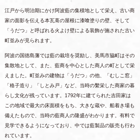
上質な旅・体験
江戸から明治期にかけ阿波藍の集積地として栄え、古い商
おすすめの周遊ルート
家の面影を伝える本瓦葺の屋根に漆喰塗りの壁、そして
「うだつ」と呼ばれる火よけ壁による装飾が施された古い
町並みが見られます。
移動体験
阿波の国徳島藩では藍の栽培を奨励し、美馬市脇町はその
集散地として、また、藍商を中心とした商人の町として栄
えました。町並みの建物は「うだつ」の他、「むしこ窓」
「格子造り」「しとみ戸」など、当時の繫栄した商家の暮
らし文化が残っています。1792年に建てられた吉田家は
この地域で最大の床面積をもち、大きな蔵や、船着き場も
備えたもので、当時の藍商人の隆盛がわかります。有料で
見学できるようになっており、中では藍製品の販売も行わ
れています。