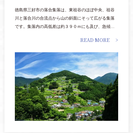
徳島県三好市の落合集落は、東祖谷のほぼ中央、祖谷
川と落合川の合流点から山の斜面にそって広がる集落
です。集落内の高低差は約３９０ｍにも及び、急傾斜
地に集落が形成されています。
READ MORE