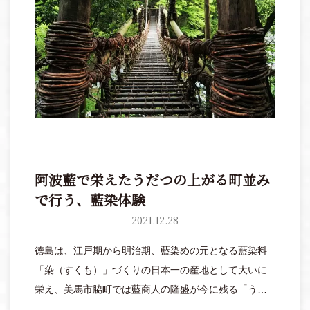
にパワーをチャージして。
阿波藍で栄えたうだつの上がる町並み
で行う、藍染体験
2021.12.28
徳島は、江戸期から明治期、藍染めの元となる藍染料
「蒅（すくも）」づくりの日本一の産地として大いに
栄え、美馬市脇町では藍商人の隆盛が今に残る「うだ
つの上がる町並み」が見られます。この町並みにあ