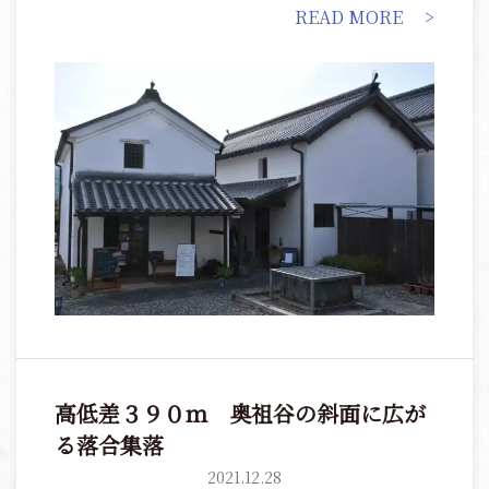
READ MORE
る、藍染工房では、天然藍の染料を使った藍染の体験
ができます。
高低差３９０ｍ 奥祖谷の斜面に広が
る落合集落
2021.12.28