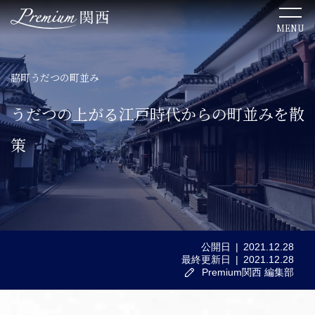
MENU
脇町うだつの町並み
TOP
うだつの上がる江戸時代からの町並みを散
関西のこだわりステイ
策
関西ならではの美食体験
ここでしか出会えない絶景
公開日
2021.12.28
最終更新日
2021.12.28
関西の歴史を感じる文化体験
Premium関西 編集部