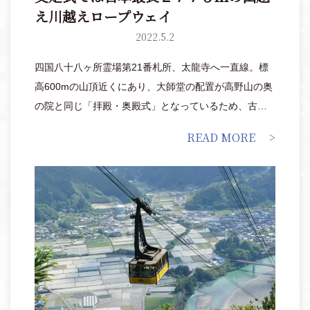
え川越えロープウェイ
2022.5.2
四国八十八ヶ所霊場第21番札所、太龍寺へ一直線。標
高600mの山頂近くにあり、大師堂の配置が高野山の奥
の院と同じ「拝殿・奥殿式」となっているため、古く
から「西の高野」とも呼ばれています。
READ MORE