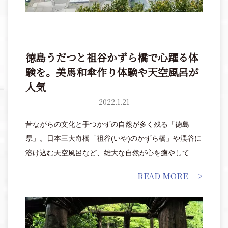
徳島うだつと祖谷かずら橋で心躍る体
験を。美馬和傘作り体験や天空風呂が
人気
2022.1.21
昔ながらの文化と手つかずの自然が多く残る「徳島
県」。日本三大奇橋「祖谷(いや)のかずら橋」や渓谷に
溶け込む天空風呂など、雄大な自然が心を癒やしてく
れます。うだつや漆喰塗りの壁など、日本らしい風情
READ MORE
あふれる美馬市「うだつの町並み」では、散策だけで
なく伝統的な和傘作りも体験でき、非日常的な景色と
体験に心躍らずにはいられません。一泊二日の旅でめ
いいっぱい絶景とスリル、文化体験を楽しみ、心と体