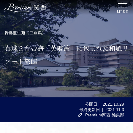
MENU
賢島宝生苑（三重県）
TOP
真珠を育む海「英虞湾」に包まれた和風リ
関西のこだわりステイ
ゾート旅館
関西ならではの美食体験
ここでしか出会えない絶景
公開日
2021.10.29
最終更新日
2021.11.3
関西の歴史を感じる文化体験
Premium関西 編集部