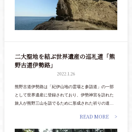
二大聖地を結ぶ世界遺産の巡礼道「熊
野古道伊勢路」
2022.1.26
熊野古道伊勢路は「紀伊山地の霊場と参詣道」の一部
として世界遺産に登録されており、伊勢神宮を訪れた
旅人が熊野三山を詣でるために形成された祈りの道で
もあります。
READ MORE