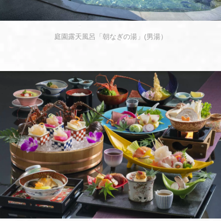
庭園露天風呂「朝なぎの湯」(男湯）