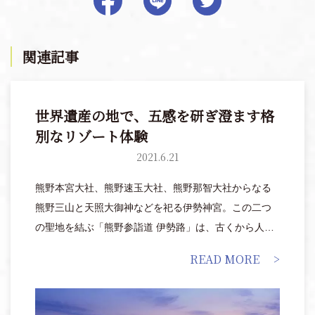
関連記事
世界遺産の地で、五感を研ぎ澄ます格
別なリゾート体験
2021.6.21
熊野本宮大社、熊野速玉大社、熊野那智大社からなる
熊野三山と天照大御神などを祀る伊勢神宮。この二つ
の聖地を結ぶ「熊野参詣道 伊勢路」は、古くから人の
往来が多く、長い年月をかけて培われた歴史や文化、
READ MORE
自然景観が残っています。そんな「熊野参詣道 伊勢
路」の熊野三山側に位置する「世界遺産リゾート 熊野
倶楽部」では、食事代はもちろん、軽食、ドリンク代