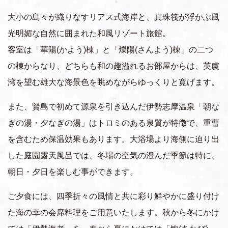
上質な旅・体験
大小の島々が織りなすリアス式海岸と、真珠筏が浮かぶ風
おすすめの周遊ルート
光明媚な自然に囲まれた和風リゾート旅館。
客室は「華陽(かよう)棟」と「燦陽(さんよう)棟」の二つ
の棟からなり、どちらも和の趣溢れるお部屋からは、英虞
移動体験
湾を望む雄大な海景色を眺めながらゆっくりと寛げます。
また、賢島で初めて源泉を引き込んだ伊勢志摩温泉「朝な
ぎの湯・夕なぎの湯」はトロミのある泉質が特徴で、重曹
を含むため保温効果もあります。大浴場より海側に迫り出
した庭園露天風呂では、冬場の空気の澄んだ季節は特に、
朝日・夕日を楽しむ事ができます。
ご夕食には、四季折々の風情と共に彩り鮮やかに盛り付け
た海の幸の会席料理をご用意いたします。秋から冬にかけ