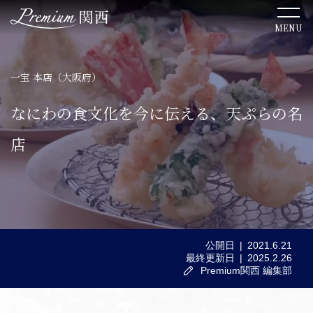
MENU
一宝 本店（大阪府）
TOP
なにわの食文化を今に伝える、天ぷらの名
関西のこだわりステイ
店
関西ならではの美食体験
ここでしか出会えない絶景
公開日
2021.6.21
最終更新日
2025.2.26
関西の歴史を感じる文化体験
Premium関西 編集部