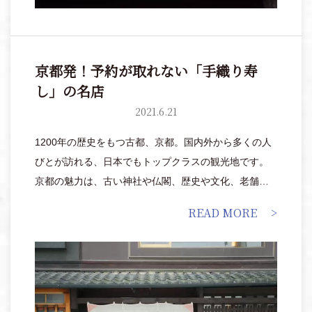
京都発！予約が取れない「手織り寿
し」の名店
2021.6.21
1200年の歴史をもつ古都、京都。国内外から多くの人
びとが訪れる、日本でもトップクラスの観光地です。
京都の魅力は、古い神社や仏閣、歴史や文化、老舗の
名店をはじめ、枚挙にいとまがありません。京都市内
READ MORE
中心部の市街地や繁華街に残る町家風情も、京都なら
では。近年では、京町家をリノベートしたショップや
飲食店、宿泊施設などが数多く登場し、高い人気を集
めています。