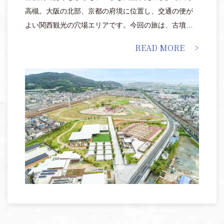
高槻。大阪の北部、京都の府境に位置し、交通の便が
よい関西観光の穴場エリアです。今回の旅は、古墳や
遺跡に触れたり、山の上のレストランで贅沢なランチ
READ MORE
やアウトドアを満喫したりと、おひとり様や夫婦、子
連れでも楽しめるコースをご紹介します。旅の締めく
くりには、四季折々の自然美を感じられる北摂随一の
景勝地「摂津峡」へ。絶景や温泉などのご褒美も待っ
ている、閑(のど)やかで華やぎのある高槻旅へ出かけま
せんか。