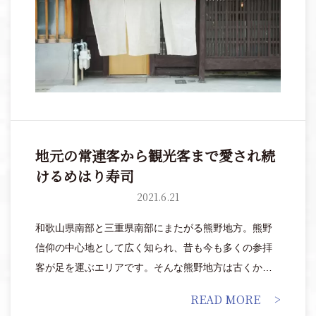
地元の常連客から観光客まで愛され続
けるめはり寿司
2021.6.21
和歌山県南部と三重県南部にまたがる熊野地方。熊野
信仰の中心地として広く知られ、昔も今も多くの参拝
客が足を運ぶエリアです。そんな熊野地方は古くから
高菜の栽培が盛んだったことでも知られ、塩漬けした
READ MORE
高菜の葉で包み込んだおにぎり「めはり寿司」は特産