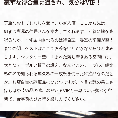
豪華な待合室に通され、気分はVIP！
丁重なおもてしなしを受け、いざ入店。ここから先は、一
組ずつ専属の仲居さんが案内してくれます。期待に胸が高
鳴るなか、まず案内されるのは待合室。客室の準備が整う
までの間、ゲストはここでお茶をいただきながらひと休み
します。シックな土壁に囲まれた落ち着きある空間には、
大きなテーブルと椅子の設え。なんとこのテーブル、縄文
杉の名で知られる屋久杉の一枚板を使った特注品なのだと
か。お店自慢の調度品のひとつですが、木目と艶の美しさ
はもはや芸術品の域。名だたるVIPも一息ついた贅沢な空
間で、食事前のひと時を楽しんでください。