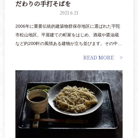
だわりの手打そばを
2021.6.21
2006年に重要伝統的建築物群保存地区に選ばれた宇陀
市松山地区。平屋建ての町家をはじめ、酒蔵や醤油蔵
など約200軒の風情ある建物が立ち並びます。その中の
ひとつ「手打そば&グリル まほろば」は、築100年の写
READ MORE
真館をリノベーションした落ち着きのある店内で、つ
なぎを一切使わない十割そばを提供。また初心者から
本格的にそばを打ちたい方まで体験できるそば打ち教
室も開催しています。