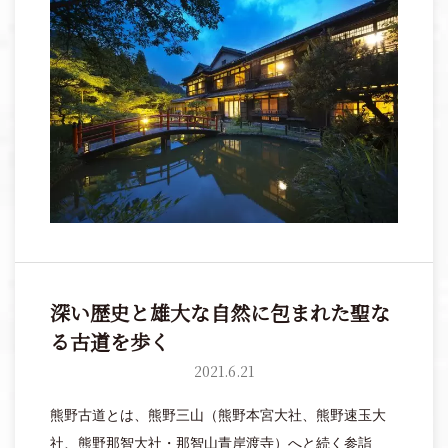
ばし忘れてしっとりとしたひと時を過ごしてみません
か。
深い歴史と雄大な自然に包まれた聖な
る古道を歩く
2021.6.21
熊野古道とは、熊野三山（熊野本宮大社、熊野速玉大
社、熊野那智大社・那智山青岸渡寺）へと続く参詣