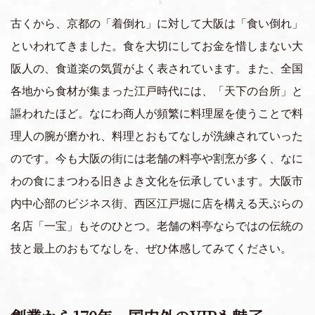
上質な旅・体験
古くから、京都の「着倒れ」に対して大阪は「食い倒れ」
おすすめの周遊ルート
といわれてきました。食を大切にしてお金を惜しまない大
阪人の、食道楽の気質がよく表されています。また、全国
各地から食材が集まった江戸時代には、「天下の台所」と
移動体験
謳われたほど。なにわ商人が頻繁に料理屋を使うことで料
理人の腕が磨かれ、料理とおもてなしが洗練されていった
のです。今も大阪の街には老舗の料亭や割烹が多く、なに
わの食にまつわる旧きよき文化を伝承しています。大阪市
内中心部のビジネス街、西区江戸堀に店を構える天ぷらの
名店「一宝」もそのひとつ。老舗の料亭ならではの伝統の
技と最上のおもてなしを、ぜひ体感してみてください。