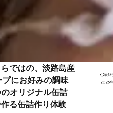
ならではの、淡路島産
最終
ープにお好みの調味
2026
つのオリジナル缶詰
で作る缶詰作り体験