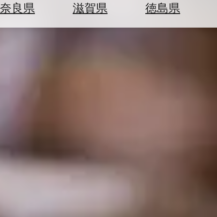
空
ぶ
奈良県
滋賀県
徳島県
券
を
ホ
探
テ
す
ル
を
為
探
替
す
を
調
べ
天
る
気
を
見
る