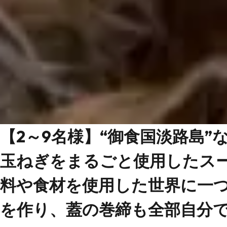
【2～9名様】“御食国淡路島”
玉ねぎをまるごと使用したス
料や食材を使用した世界に一
を作り、蓋の巻締も全部自分