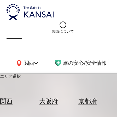
関西について
関西広域MAP
関西
旅の安心/安全情報
エリア選択
エ
リ
関西
大阪府
京都府
ア
を
航
選