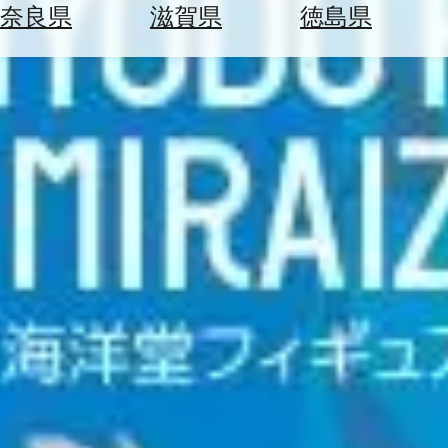
空
ぶ
奈良県
滋賀県
徳島県
券
を
ホ
探
テ
す
ル
を
為
探
替
す
を
調
べ
天
る
気
を
見
る