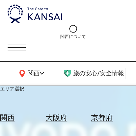
関西について
関西広域MAP
関西
旅の安心/安全情報
エリア選択
エ
リ
関西
大阪府
京都府
ア
を
航
選