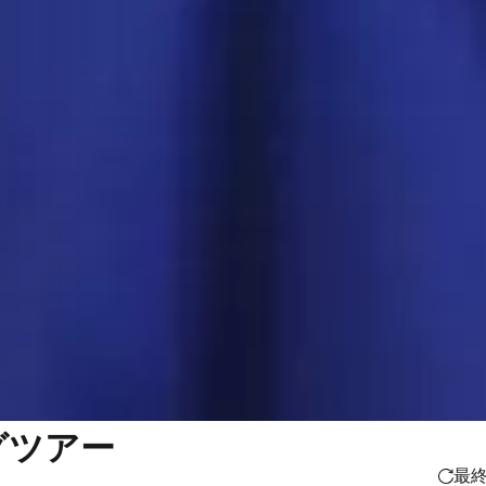
グツアー
最