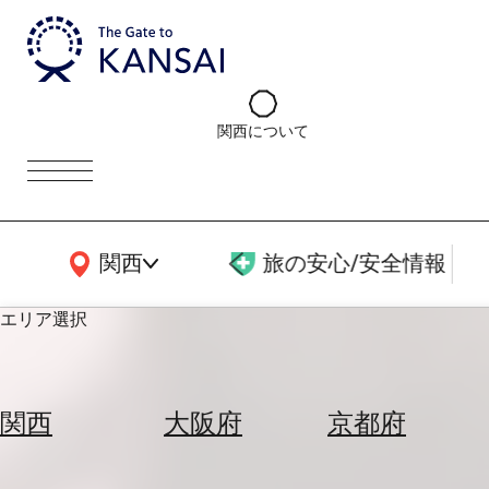
関西について
関西広域MAP
関西
旅の安心/安全情報
エリア選択
エ
リ
関西
大阪府
京都府
ア
を
航
選