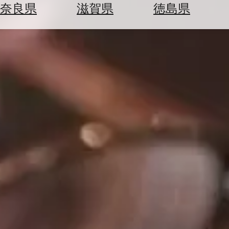
空
ぶ
奈良県
滋賀県
徳島県
券
を
ホ
探
テ
す
ル
を
為
探
替
す
を
調
べ
天
る
気
を
見
る