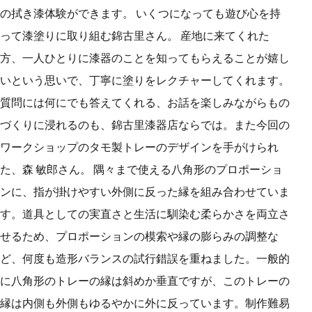
の拭き漆体験ができます。 いくつになっても遊び心を持
って漆塗りに取り組む錦古里さん。 産地に来てくれた
方、一人ひとりに漆器のことを知ってもらえることが嬉し
いという思いで、丁寧に塗りをレクチャーしてくれます。
質問には何にでも答えてくれる、お話を楽しみながらもの
づくりに浸れるのも、錦古里漆器店ならでは。また今回の
ワークショップのタモ製トレーのデザインを手がけられ
た、森 敏郎さん。 隅々まで使える八角形のプロポーショ
ンに、指が掛けやすい外側に反った縁を組み合わせていま
す。道具としての実直さと生活に馴染む柔らかさを両立さ
せるため、プロポーションの模索や縁の膨らみの調整な
ど、何度も造形バランスの試行錯誤を重ねました。一般的
に八角形のトレーの縁は斜めか垂直ですが、このトレーの
縁は内側も外側もゆるやかに外に反っています。制作難易