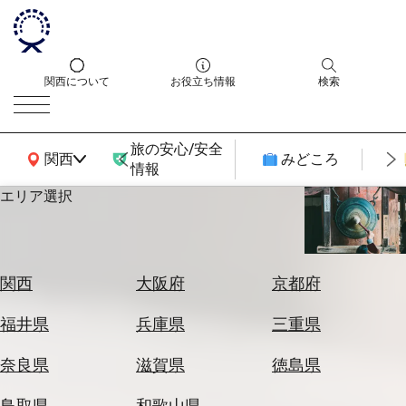
関西について
お役立ち情報
検索
旅の安心/安全
関西広域MAP
関西
みどころ
情報
エリア選択
エ
リ
ア
を
航
関西
大阪府
京都府
選
空
ぶ
券
福井県
兵庫県
三重県
を
ホ
探
奈良県
滋賀県
徳島県
テ
す
ル
鳥取県
和歌山県