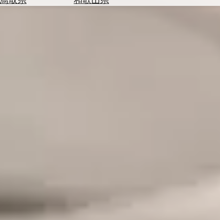
を
為
探
替
す
を
調
べ
天
る
気
を
見
る