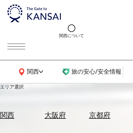
関西について
関西広域MAP
関西
旅の安心/安全情報
エリア選択
エ
リ
関西
大阪府
京都府
ア
を
航
選