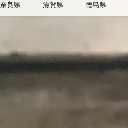
空
ぶ
奈良県
滋賀県
徳島県
券
を
ホ
探
テ
す
ル
を
為
探
替
す
を
調
べ
天
る
気
を
見
る