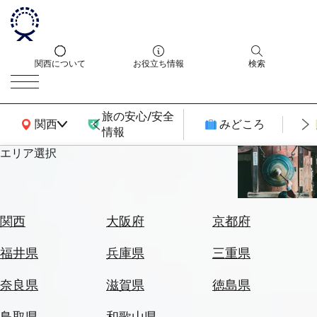
関西について
お役立ち情報
検索
旅の安心/安全
関西広域MAP
関西
みどころ
情報
エリア選択
エ
リ
ア
を
航
関西
大阪府
京都府
選
空
ぶ
券
福井県
兵庫県
三重県
を
ホ
探
奈良県
滋賀県
徳島県
テ
す
ル
鳥取県
和歌山県