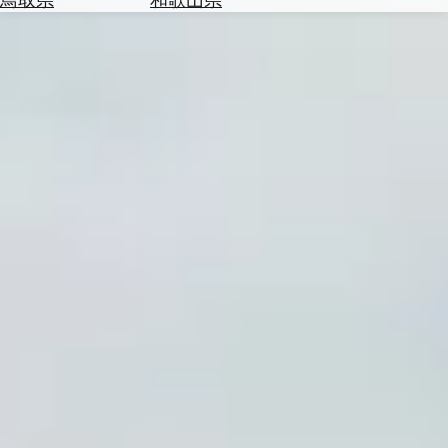
を
為
探
替
す
を
調
べ
天
る
気
を
見
る