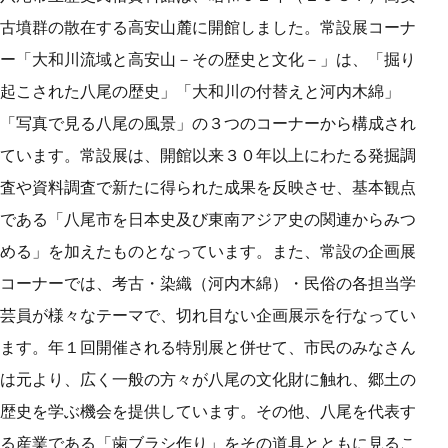
古墳群の散在する高安山麓に開館しました。常設展コーナ
ー「大和川流域と高安山－その歴史と文化－」は、「掘り
起こされた八尾の歴史」「大和川の付替えと河内木綿」
「写真で見る八尾の風景」の３つのコーナーから構成され
ています。常設展は、開館以来３０年以上にわたる発掘調
査や資料調査で新たに得られた成果を反映させ、基本観点
である「八尾市を日本史及び東南アジア史の関連からみつ
める」を加えたものとなっています。また、常設の企画展
コーナーでは、考古・染織（河内木綿）・民俗の各担当学
芸員が様々なテーマで、切れ目ない企画展示を行なってい
ます。年１回開催される特別展と併せて、市民のみなさん
は元より、広く一般の方々が八尾の文化財に触れ、郷土の
歴史を学ぶ機会を提供しています。その他、八尾を代表す
る産業である「歯ブラシ作り」をその道具とともに見るこ