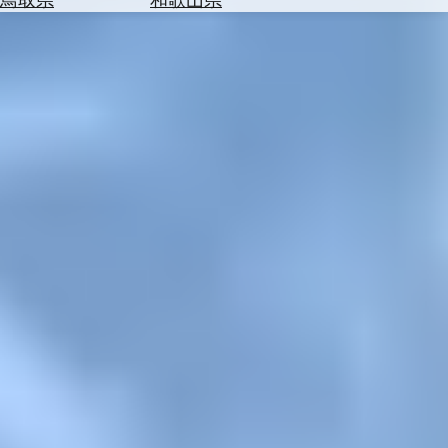
を
為
探
替
す
を
調
べ
天
る
気
を
見
る