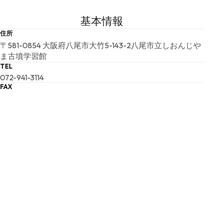
基本情報
住所
〒581-0854 大阪府八尾市大竹5-143-2八尾市立しおんじや
ま古墳学習館
TEL
072-941-3114
FAX
072-941-3114
最寄り駅
近鉄大阪線「河内山本」駅より近鉄バスバスで大竹下車
徒歩約7分
もそくは、近鉄信貴線、服部川駅下車、北に徒歩約２０～
２５分
URL
URL
E-MAIL
sionji@racco-taiken.com
開館時間
09:00 ～ 17:00 （最終入館時間 17:00)