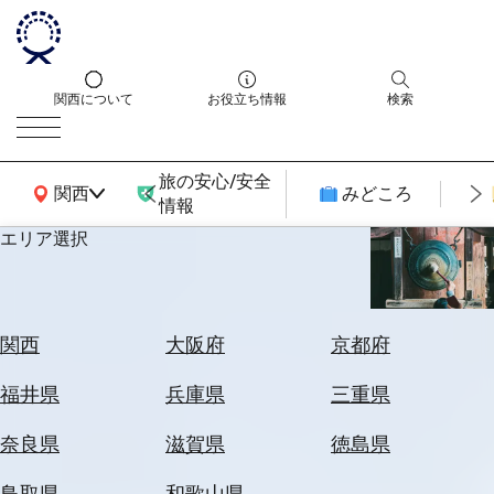
関西について
お役立ち情報
検索
旅の安心/安全
関西広域MAP
関西
みどころ
情報
エリア選択
エ
リ
ア
を
航
関西
大阪府
京都府
選
空
ぶ
券
福井県
兵庫県
三重県
を
ホ
探
奈良県
滋賀県
徳島県
テ
す
ル
鳥取県
和歌山県