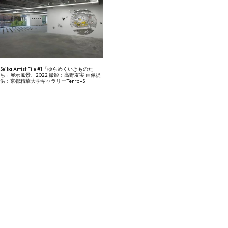
Seika Artist File #1「ゆらめくいきものた
ち」展示風景、2022 撮影：高野友実 画像提
供：京都精華大学ギャラリーTerra-S
基本情報
住所
〒606-8588 京都府京都市左京区岩倉木野町137
TEL
075-702-5263
最寄り駅
叡山電鉄「京都精華大学前」駅より徒歩すぐ
地下鉄烏丸線「国際会館」駅下車、3番出口よりスクール
バスで10分