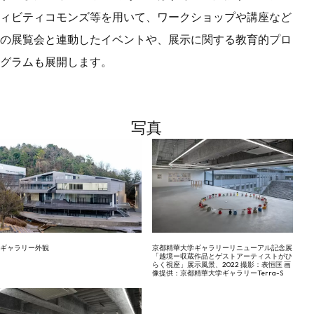
ィビティコモンズ等を用いて、ワークショップや講座など
の展覧会と連動したイベントや、展示に関する教育的プロ
グラムも展開します。
写真
ギャラリー外観
京都精華大学ギャラリーリニューアル記念展
「越境ー収蔵作品とゲストアーティストがひ
らく視座」展示風景、2022 撮影：表恒匡 画
像提供：京都精華大学ギャラリーTerra-S