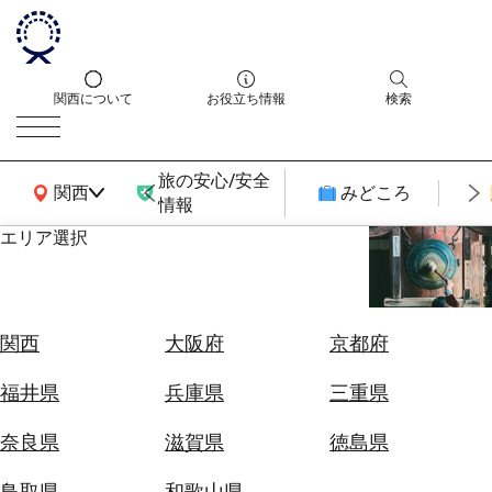
関西について
お役立ち情報
検索
旅の安心/安全
関西広域MAP
関西
みどころ
情報
エリア選択
エ
リ
ア
を
航
関西
大阪府
京都府
選
空
ぶ
券
福井県
兵庫県
三重県
を
ホ
探
奈良県
滋賀県
徳島県
テ
す
ル
鳥取県
和歌山県