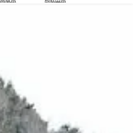
を
為
探
替
す
を
調
べ
天
る
気
を
見
る