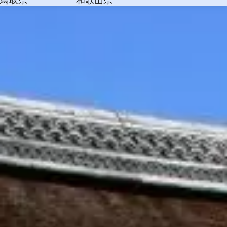
を
為
探
替
す
を
調
べ
天
る
気
を
見
る