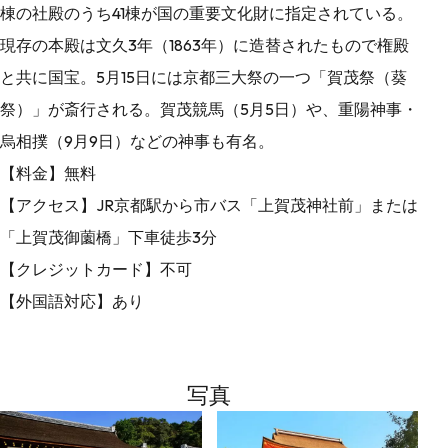
棟の社殿のうち41棟が国の重要文化財に指定されている。
現存の本殿は文久3年（1863年）に造替されたもので権殿
と共に国宝。5月15日には京都三大祭の一つ「賀茂祭（葵
祭）」が斎行される。賀茂競馬（5月5日）や、重陽神事・
烏相撲（9月9日）などの神事も有名。
【料金】無料
【アクセス】JR京都駅から市バス「上賀茂神社前」または
「上賀茂御薗橋」下車徒歩3分
【クレジットカード】不可
【外国語対応】あり
写真