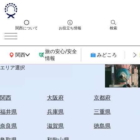
関西について
お役立ち情報
検索
旅の安心/安全
関西広域MAP
関西
みどころ
情報
エリア選択
エ
リ
ア
を
航
関西
大阪府
京都府
選
空
ぶ
券
福井県
兵庫県
三重県
を
ホ
探
奈良県
滋賀県
徳島県
テ
す
ル
鳥取県
和歌山県