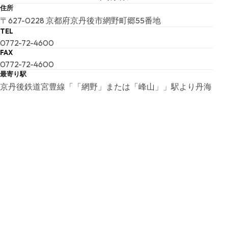
住所
〒627-0228 京都府京丹後市網野町郷55番地
TEL
0772-72-4600
FAX
0772-72-4600
最寄り駅
京丹後鉄道宮豊線「「網野」または「峰山」」駅より丹海
（丹後海陸交通）バスで郷下車 徒歩約1分
バスの乗車時間は、網野駅から約35分、峰山駅から約50
分です。
電車やバスの本数は多くありませんので、事前にお確かめ
の上お越しください。
URL
URL
開館時間
09:30 ～正午、13:00〜16:00 （午前の入館時間は11:30ま
で、最終入館時間 16:00)
夜間開館
無