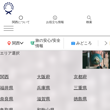
関西について
お役立ち情報
検索
旅の安心/安全
関西広域MAP
関西
みどころ
情報
エリア選択
エ
リ
ア
を
航
関西
大阪府
京都府
選
空
ぶ
券
福井県
兵庫県
三重県
を
ホ
探
奈良県
滋賀県
徳島県
テ
す
ル
鳥取県
和歌山県