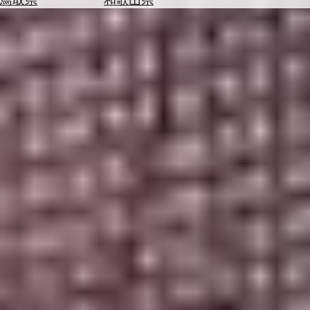
を
為
探
替
す
を
調
べ
天
る
気
を
見
る