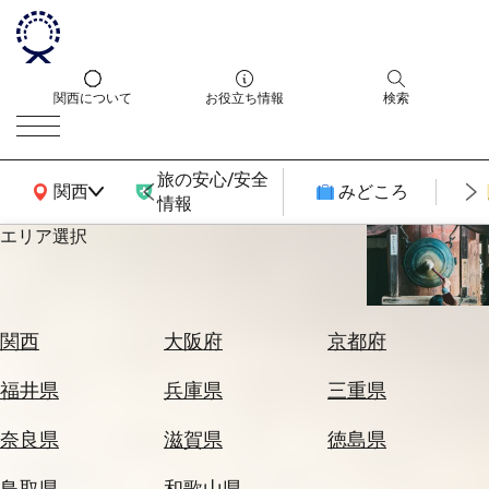
関西について
お役立ち情報
検索
旅の安心/安全
関西広域MAP
関西
みどころ
情報
エリア選択
エ
リ
ア
を
航
関西
大阪府
京都府
選
空
ぶ
券
福井県
兵庫県
三重県
を
ホ
探
奈良県
滋賀県
徳島県
テ
す
ル
鳥取県
和歌山県