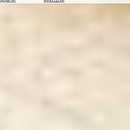
を
為
探
替
す
を
調
べ
天
る
気
を
見
る