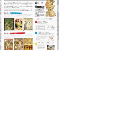
基本情報
住所
〒590-0014 大阪府堺市堺区田出井町1-2-200 ベルマ
ージュ堺弐番館2F～4F
TEL