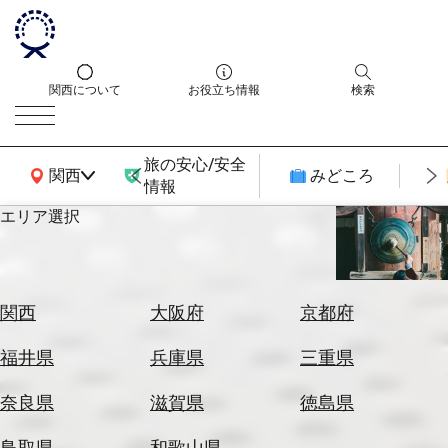
関西について
お役立ち情報
検索
旅の安心/安全
関西広域MAP
関西
みどころ
情報
エリア選択
エ
リ
ア
を
航
関西
大阪府
京都府
選
空
ぶ
券
福井県
兵庫県
三重県
を
ホ
探
奈良県
滋賀県
徳島県
テ
す
ル
鳥取県
和歌山県