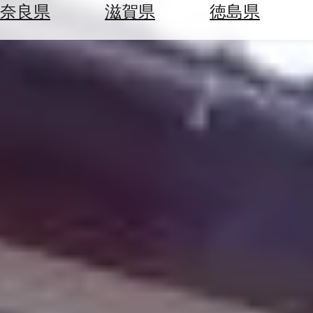
空
ぶ
奈良県
滋賀県
徳島県
券
を
ホ
探
テ
す
ル
を
為
探
替
す
を
調
べ
天
る
気
を
見
る