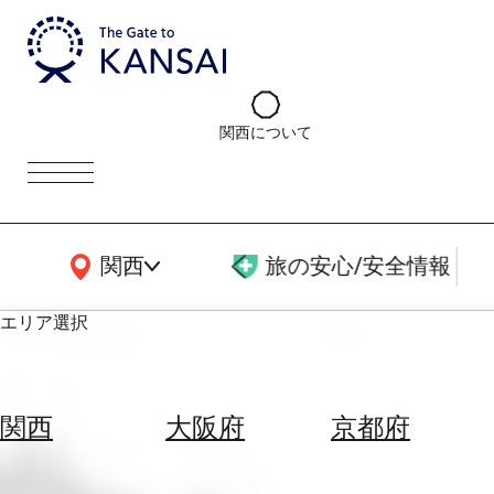
関西について
関西広域MAP
関西
旅の安心/安全情報
エリア選択
エ
リ
関西
大阪府
京都府
ア
を
航
選