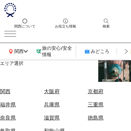
関西について
お役立ち情報
検索
旅の安心/安全
関西広域MAP
関西
みどころ
情報
エリア選択
エ
リ
ア
を
航
関西
大阪府
京都府
選
空
ぶ
券
福井県
兵庫県
三重県
を
ホ
探
奈良県
滋賀県
徳島県
テ
す
ル
鳥取県
和歌山県