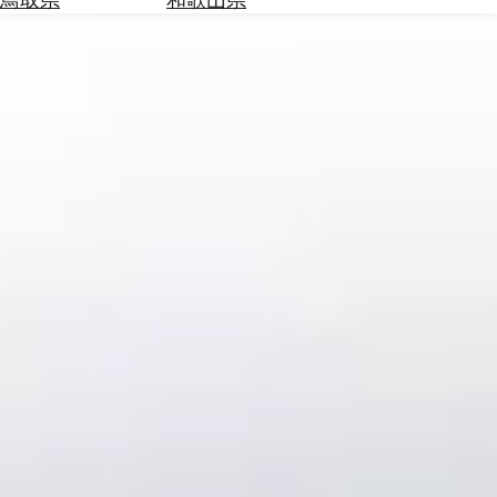
を
為
探
替
す
を
調
べ
天
る
気
を
見
る