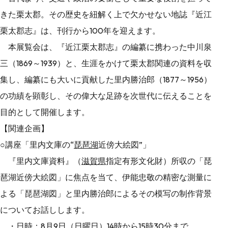
きた栗太郡。その歴史を紐解く上で欠かせない地誌『近江
栗太郡志』は、刊行から100年を迎えます。
本展覧会は、『近江栗太郡志』の編纂に携わった中川泉
三（1869～1939）と、生涯をかけて栗太郡関連の資料を収
集し、編纂にも大いに貢献した里内勝治郎（1877～1956）
の功績を顕彰し、その偉大な足跡を次世代に伝えることを
目的として開催します。
【関連企画】
○講座「里内文庫の“
琵琶湖
近傍大絵図”」
『里内文庫資料』（
滋賀県
指定有形文化財）所収の「琵
琶湖近傍大絵図」に焦点を当て、伊能忠敬の精密な測量に
よる「琵琶湖図」と里内勝治郎によるその模写の制作背景
についてお話しします。
・日時：8月9日（日曜日）14時から15時30分まで