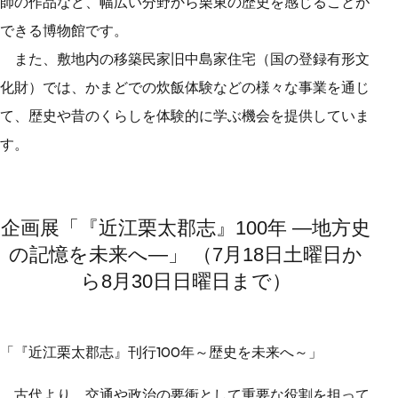
師の作品など、幅広い分野から栗東の歴史を感じることが
できる博物館です。
また、敷地内の移築民家旧中島家住宅（国の登録有形文
化財）では、かまどでの炊飯体験などの様々な事業を通じ
て、歴史や昔のくらしを体験的に学ぶ機会を提供していま
す。
企画展「『近江栗太郡志』100年 ―地方史
の記憶を未来へ―」 （7月18日土曜日か
ら8月30日日曜日まで）
「『近江栗太郡志』刊行100年～歴史を未来へ～」
古代より、交通や政治の要衝として重要な役割を担って