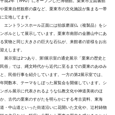
平成2年（1990）にオープンした博物館。栗東市立図書館
や栗東自然観察の森など、栗東市の文化施設が集まる一帯
に立地してます。
エントランスホール正面には狛坂磨崖仏（複製品）をシ
ンボルとして展示しています。栗東市南部の金勝山中にあ
る実物と同じ大きさの巨大な石仏が、来館者の皆様をお出
迎えします。
展示室は2つあり、第1展示室の通史展示「栗東の歴史と
民俗」では、縄文時代から近代に至るまでの栗東のあゆみ
と、民俗行事を紹介しています。一方の第2展示室では、
年間数本、テーマをしぼった展覧会を開催しています。シ
ンボル展示に代表されるような仏教文化や神道美術のほ
か、古代の栗東のすがたを明らかにする考古資料、東海
道・中山道といった街道沿いに花開いた文化や、辻村鋳物