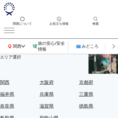
関西について
お役立ち情報
検索
旅の安心/安全
関西広域MAP
関西
みどころ
情報
エリア選択
エ
リ
ア
を
航
関西
大阪府
京都府
選
空
ぶ
券
福井県
兵庫県
三重県
を
ホ
探
奈良県
滋賀県
徳島県
テ
す
ル
鳥取県
和歌山県