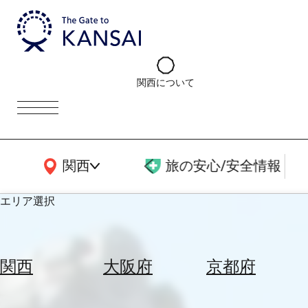
関西について
関西広域MAP
関西
旅の安心/安全情報
エリア選択
エ
リ
関西
大阪府
京都府
ア
を
航
選