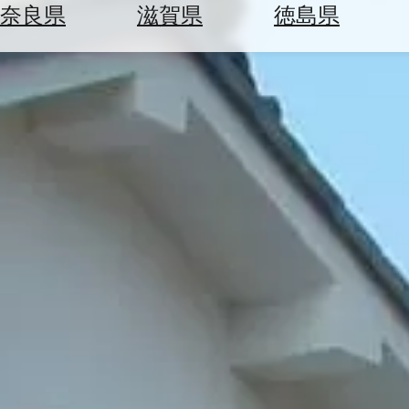
空
ぶ
奈良県
滋賀県
徳島県
券
を
ホ
探
テ
す
ル
を
為
探
替
す
を
調
べ
天
る
気
を
見
る