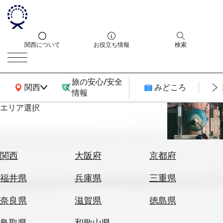
関西について
お役立ち情報
検索
旅の安心/安全
関西広域MAP
関西
みどころ
情報
エリア選択
エ
リ
ア
を
航
関西
大阪府
京都府
選
空
ぶ
券
福井県
兵庫県
三重県
を
ホ
探
奈良県
滋賀県
徳島県
テ
す
ル
鳥取県
和歌山県