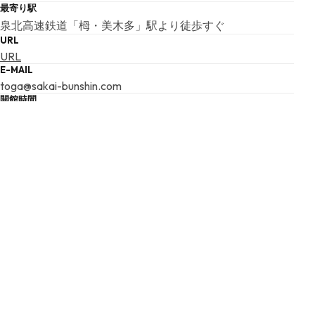
最寄り駅
泉北高速鉄道「栂・美木多」駅より徒歩すぐ
URL
URL
E-MAIL
toga@sakai-bunshin.com
開館時間
09:00 ～ 22:00 （最終入館時間 22:00)
施設予約に関する受付は、午後7時まで
チケットに関する受付は、午後8時まで
※午後10時には、すべて閉館します。
夜間開館
有
入場料
通常時: 有料
特別展示料: 有料
※貸館の為、有料となります。
休館日
月曜日
年末年始（12月30日から1月4日）