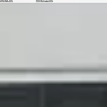
を
為
探
替
す
を
調
べ
天
る
気
を
見
る