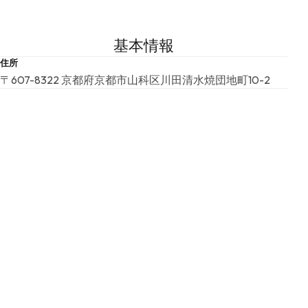
基本情報
住所
〒607-8322 京都府京都市山科区川田清水焼団地町10-2
TEL
075-581-6188
FAX
075-593-8120
最寄り駅
JR、地下鉄、京阪京津線の各線「山科駅」より京阪バス２
９または２９C系統でバスで「清水焼団地」下車 徒歩約
3分
JR、地下鉄、近鉄の各線「京都駅」八条口バス乗り場より
京阪バス「四条山科醍醐線３１１ 大宅行」で「上花山久
保町」下車 徒歩８分、もしくは「四条山科醍醐線３１２
京阪六地蔵行」で「川田（清水焼団地）」下車 徒歩5分
URL
URL
E-MAIL