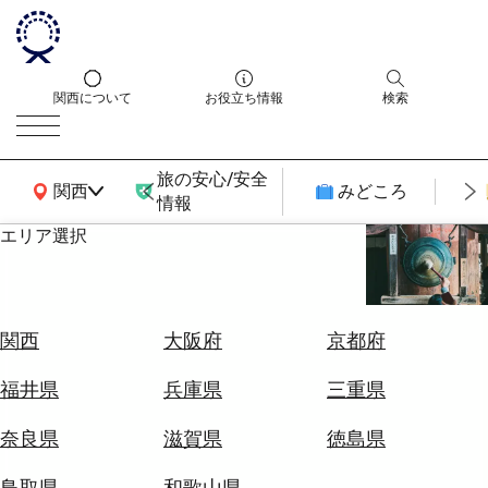
関西について
お役立ち情報
検索
旅の安心/安全
関西広域MAP
関西
みどころ
情報
エリア選択
エ
リ
ア
を
航
関西
大阪府
京都府
選
空
ぶ
券
福井県
兵庫県
三重県
を
ホ
探
奈良県
滋賀県
徳島県
テ
す
ル
鳥取県
和歌山県