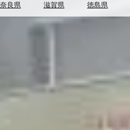
空
ぶ
奈良県
滋賀県
徳島県
券
を
ホ
探
テ
す
ル
を
為
探
替
す
を
調
べ
天
る
気
を
見
る