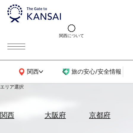
関西について
関西広域MAP
関西
旅の安心/安全情報
エリア選択
エ
リ
関西
大阪府
京都府
ア
を
航
選