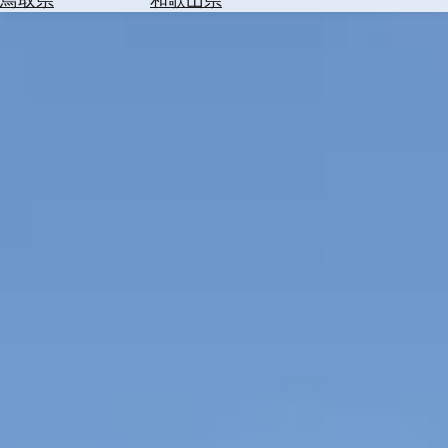
を
為
探
替
す
を
調
べ
天
る
気
を
見
る