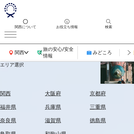
関西について
お役立ち情報
検索
旅の安心/安全
関西広域MAP
関西
みどころ
情報
エリア選択
エ
リ
ア
を
航
関西
大阪府
京都府
選
空
ぶ
券
福井県
兵庫県
三重県
を
ホ
探
奈良県
滋賀県
徳島県
テ
す
ル
鳥取県
和歌山県