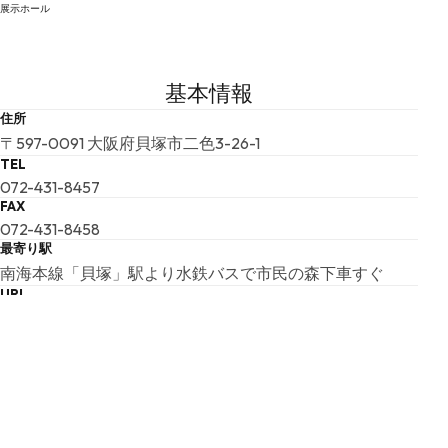
展示ホール
基本情報
住所
〒597-0091 大阪府貝塚市二色3-26-1
TEL
072-431-8457
FAX
072-431-8458
最寄り駅
南海本線「貝塚」駅より水鉄バスで市民の森下車すぐ
URL
[URL] (http://www.city.kaizuka.lg.jp/shizen/)
E-MAIL: shizen@city.kaizuka.lg.jp
開館時間
09:00 ～ 17:00
4月～10月 土曜日、日曜日 09：00～19：30
11月～3月 土曜日、日曜日 09：00～17：00
夜間開館