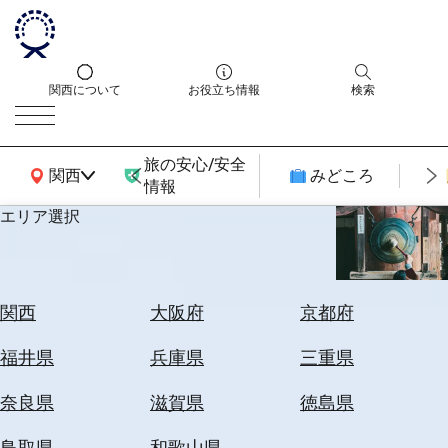
関西について
お役立ち情報
検索
旅の安心/安全
関西広域MAP
関西
みどころ
情報
エリア選択
エ
リ
ア
を
航
関西
大阪府
京都府
選
空
ぶ
券
福井県
兵庫県
三重県
を
ホ
探
奈良県
滋賀県
徳島県
テ
す
ル
鳥取県
和歌山県