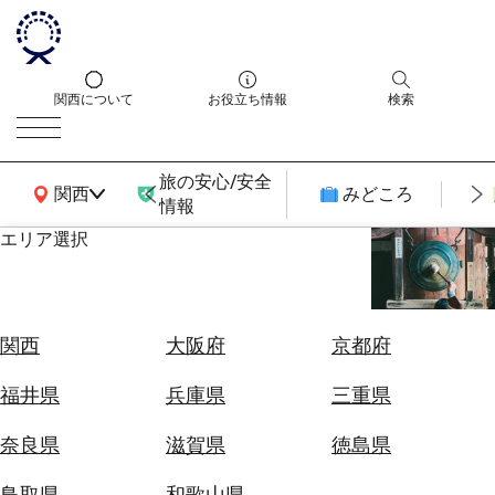
関西について
お役立ち情報
検索
旅の安心/安全
関西広域MAP
関西
みどころ
情報
エリア選択
エ
リ
ア
を
航
関西
大阪府
京都府
選
空
ぶ
券
福井県
兵庫県
三重県
を
ホ
探
奈良県
滋賀県
徳島県
テ
す
ル
鳥取県
和歌山県