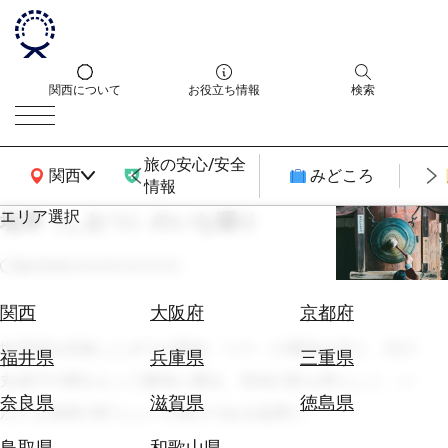
関西について
お役立ち情報
検索
旅の安心/安全
関西広域MAP
関西
みどころ
情報
エリア選択
塩津（しおつ）のいな踊り
エ
リ
最終更新
2026年06月10日
ア
を
航
関西
大阪府
京都府
選
空
ぶ
塩津浦を回遊したボラの親魚「イナ」の豊漁を祈り、日の
券
福井県
兵庫県
三重県
を
丸扇子や櫂をもって豪快に踊る、音頭の歌も男らしく、い
ホ
探
奈良県
滋賀県
徳島県
かにも漁師の町らしい力強さのある盆踊り。
テ
す
ル
鳥取県
和歌山県