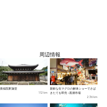
周辺情報
善福院釈迦堂
新鮮な生マグロの解体ショーでさば
1.12
km
きたてを即売 -黒潮市場
2.36
km