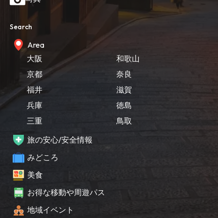
Search
Area
大阪
和歌山
京都
奈良
福井
滋賀
兵庫
徳島
三重
鳥取
旅の安心/安全情報
みどころ
美食
お得な移動や周遊パス
地域イベント