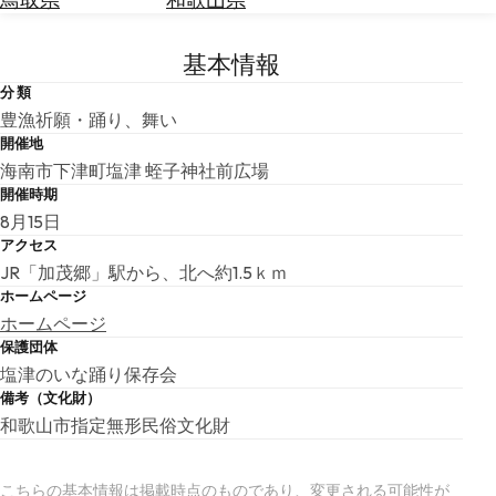
を
為
探
替
す
基本情報
を
分 類
調
豊漁祈願・踊り、舞い
べ
天
開催地
る
気
海南市下津町塩津 蛭子神社前広場
を
開催時期
見
8月15日
る
アクセス
JR「加茂郷」駅から、北へ約1.5ｋｍ
ホームページ
ホームページ
保護団体
塩津のいな踊り保存会
備考（文化財）
和歌山市指定無形民俗文化財
こちらの基本情報は掲載時点のものであり、変更される可能性が