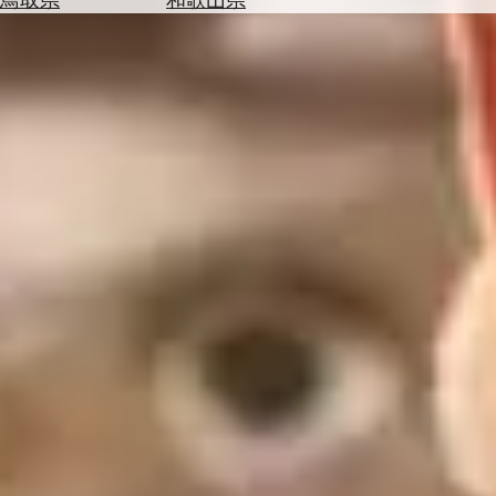
を
為
探
替
す
を
調
べ
天
る
気
を
見
る