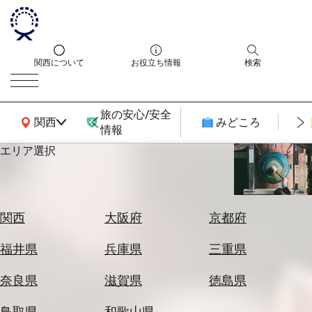
関西について
お役立ち情報
検索
旅の安心/安全
関西広域MAP
関西
みどころ
情報
エリア選択
エ
リ
ア
を
航
関西
大阪府
京都府
選
空
ぶ
券
福井県
兵庫県
三重県
を
ホ
探
奈良県
滋賀県
徳島県
テ
す
ル
鳥取県
和歌山県