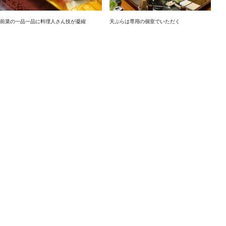
前菜の一品一品に料理人さん技が凝縮
天ぷらは専用の個室でいただく
揚げたての天ぷらに至福のひと時
基本情報
日本語名称
一宝 本店
郵便番号
550-0002
住所
大阪府大阪市西区江戸堀1-18-35