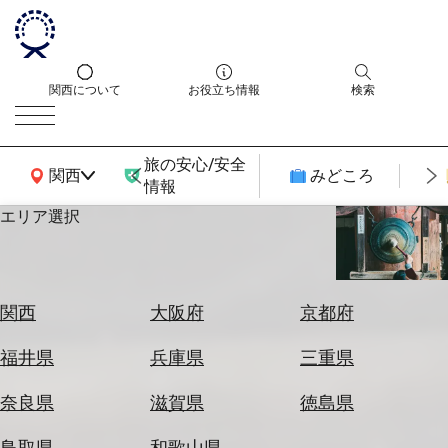
関西について
お役立ち情報
検索
旅の安心/安全
関西広域MAP
関西
みどころ
情報
エリア選択
エ
リ
ア
を
航
関西
大阪府
京都府
選
空
ぶ
券
福井県
兵庫県
三重県
を
ホ
探
奈良県
滋賀県
徳島県
テ
す
ル
鳥取県
和歌山県