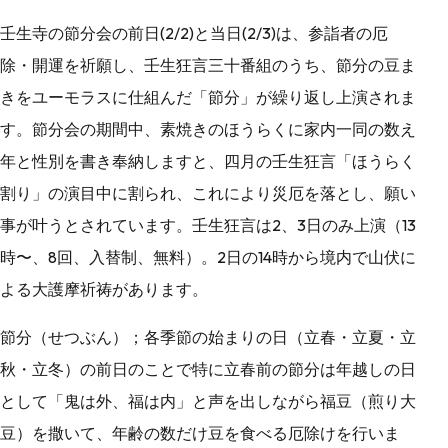
壬生寺の節分会の前日(2/2)と当日(2/3)は、参詣者の厄
除・開運を祈願し、壬生狂言三十番組のうち、節分の豆ま
きをユーモラスに仕組んだ「節分」が繰り返し上演されま
す。節分会の期間中、素焼きのほうらくに家内一同の数え
年と性別を書き奉納しますと、四月の壬生狂言「ほうらく
割り」の演目中に割られ、これにより災厄を落とし、願い
事が叶うとされています。壬生狂言は2、3日のみ上演（13
時〜、8回、入替制、無料）。2日の14時から境内で山伏に
よる大護摩祈祷があります。
節分（せつぶん）；各季節の始まりの日（立春・立夏・立
秋・立冬）の前日のことで特に立春前の節分は年越しの日
として「鬼は外、福は内」と声を出しながら福豆（煎り大
豆）を撒いて、年齢の数だけ豆を食べる厄除けを行いま