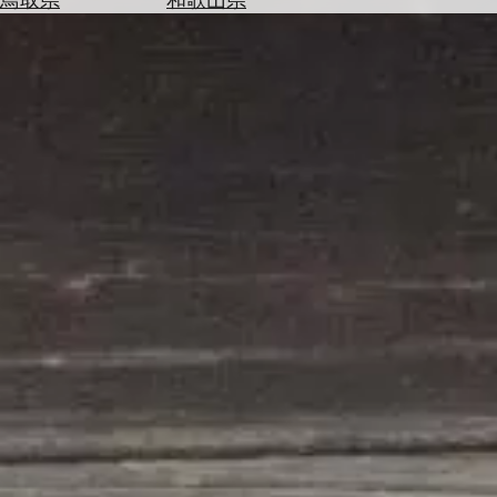
を
為
探
替
す
を
調
べ
天
る
気
を
見
る