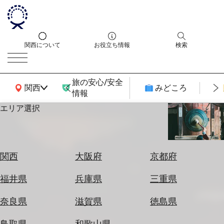
関西について
お役立ち情報
検索
旅の安心/安全
関西広域MAP
関西
みどころ
情報
エリア選択
エ
リ
ア
を
航
関西
大阪府
京都府
選
空
ぶ
券
福井県
兵庫県
三重県
を
ホ
探
奈良県
滋賀県
徳島県
テ
す
ル
鳥取県
和歌山県