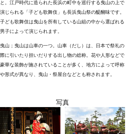
と。江戸時代に造られた長浜の町中を巡行する曳山の上で
演じられる「子ども歌舞伎」も長浜曳山祭の醍醐味です。
子ども歌舞伎は曳山を所有している山組の中から選ばれる
男子によって演じられます。
曳山；曳山は山車の一つ。山車（だし）は、日本で祭礼の
際に引いたり担いだりする出し物の総称。花や人形などで
豪華な装飾が施されていることが多く、地方によって呼称
や形式が異なり、曳山・祭屋台などとも称されます。
写真