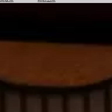
を
為
探
替
す
を
調
べ
天
る
気
を
見
る