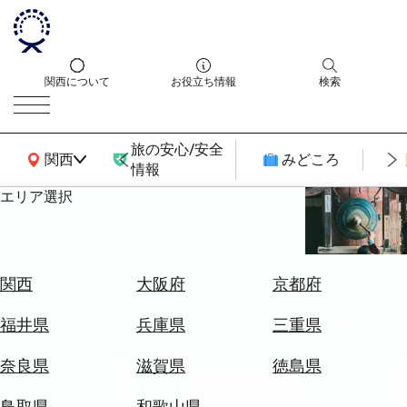
関西について
お役立ち情報
検索
旅の安心/安全
関西広域MAP
関西
みどころ
情報
エリア選択
エ
リ
ア
を
航
関西
大阪府
京都府
選
空
ぶ
券
福井県
兵庫県
三重県
を
ホ
探
奈良県
滋賀県
徳島県
テ
す
ル
鳥取県
和歌山県