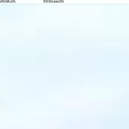
を
為
探
替
す
を
調
べ
天
る
気
を
見
る