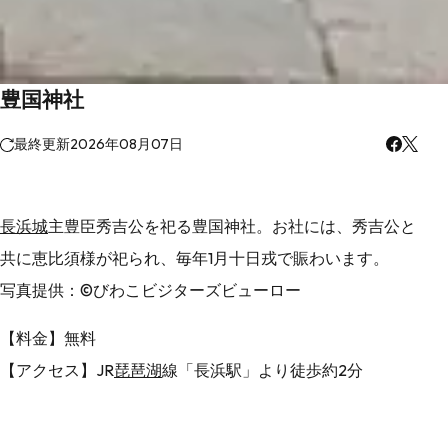
豊国神社
最終更新
2026年08月07日
長浜城
主豊臣秀吉公を祀る豊国神社。お社には、秀吉公と
共に恵比須様が祀られ、毎年1月十日戎で賑わいます。
写真提供：©びわこビジターズビューロー
【料金】無料
【アクセス】JR
琵琶湖
線「長浜駅」より徒歩約2分