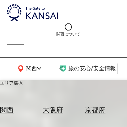
関西について
関西広域MAP
関西
旅の安心/安全情報
エリア選択
エ
リ
関西
大阪府
京都府
ア
を
航
選