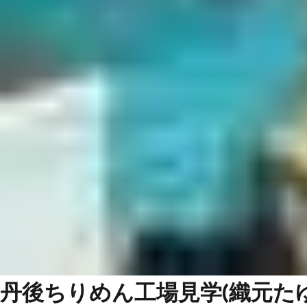
丹後ちりめん工場見学(織元たゆ