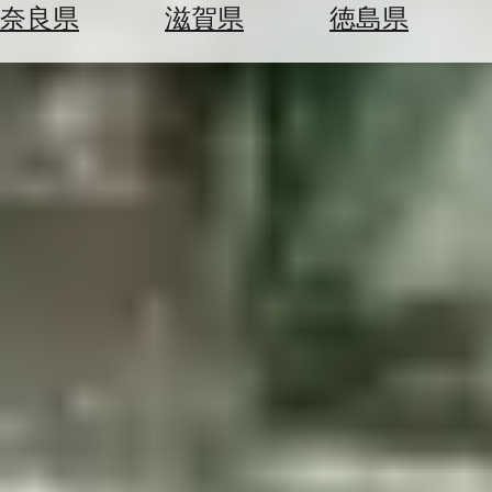
空
ぶ
奈良県
滋賀県
徳島県
券
を
ホ
探
テ
す
ル
を
為
探
替
す
を
調
べ
天
る
気
を
見
る