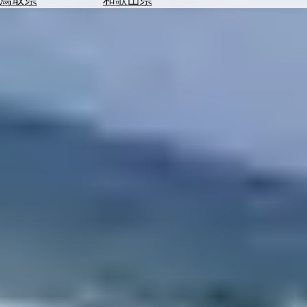
を
為
探
替
す
を
調
べ
天
る
気
を
見
る