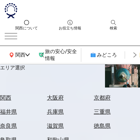
関西について
お役立ち情報
検索
旅の安心/安全
関西広域MAP
関西
みどころ
情報
エリア選択
エ
リ
ア
を
航
関西
大阪府
京都府
選
空
ぶ
券
福井県
兵庫県
三重県
を
ホ
探
奈良県
滋賀県
徳島県
テ
す
ル
鳥取県
和歌山県