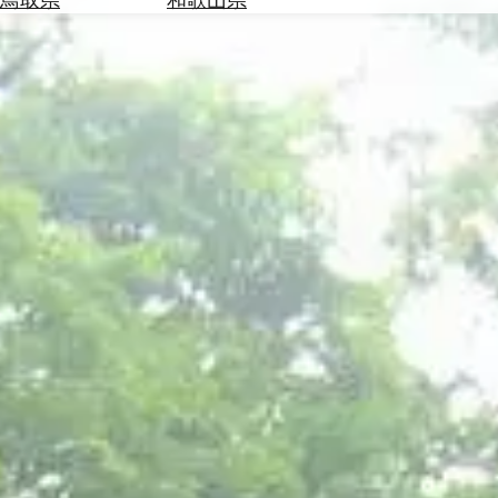
を
為
探
替
す
を
調
べ
天
る
気
を
見
る