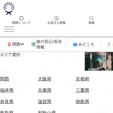
関西について
お役立ち情報
検索
旅の安心/安全
関西広域MAP
関西
みどころ
情報
エリア選択
エ
リ
ア
を
航
関西
大阪府
京都府
選
空
ぶ
券
福井県
兵庫県
三重県
を
ホ
探
奈良県
滋賀県
徳島県
テ
す
ル
鳥取県
和歌山県