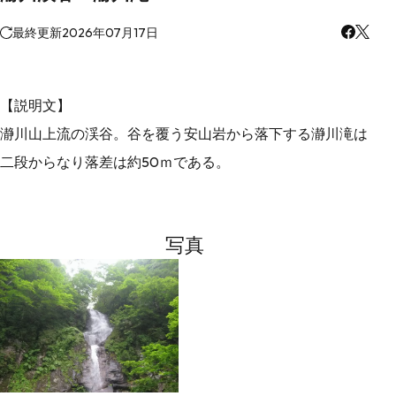
最終更新
2026年07月17日
【説明文】
瀞川山上流の渓谷。谷を覆う安山岩から落下する瀞川滝は
二段からなり落差は約50ｍである。
写真