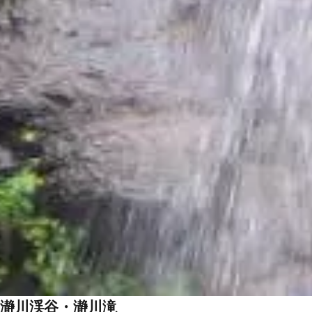
瀞川渓谷・瀞川滝