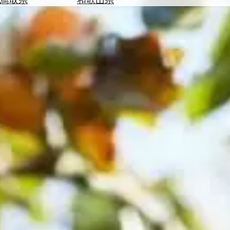
を
為
探
替
す
を
調
べ
天
る
気
を
見
る