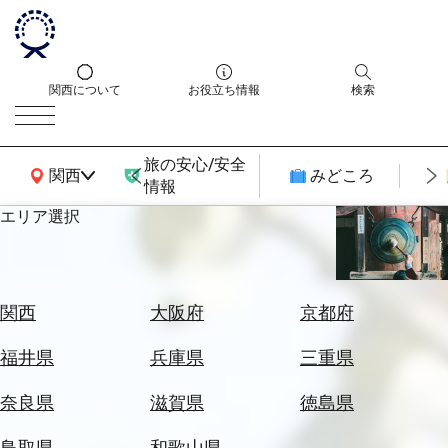
関西について
お役立ち情報
検索
旅の安心/安全
関西広域MAP
関西
みどころ
情報
エリア選択
エ
リ
ア
を
航
関西
大阪府
京都府
選
空
ぶ
券
福井県
兵庫県
三重県
を
ホ
探
奈良県
滋賀県
徳島県
テ
す
ル
鳥取県
和歌山県