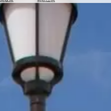
を
為
探
替
す
を
調
べ
天
る
気
を
見
る