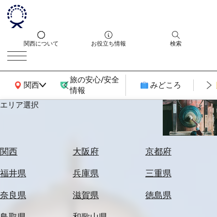
関西について
お役立ち情報
検索
旅の安心/安全
関西広域MAP
関西
みどころ
情報
エリア選択
エ
リ
ア
を
航
関西
大阪府
京都府
選
空
ぶ
券
福井県
兵庫県
三重県
を
ホ
探
奈良県
滋賀県
徳島県
テ
す
ル
鳥取県
和歌山県