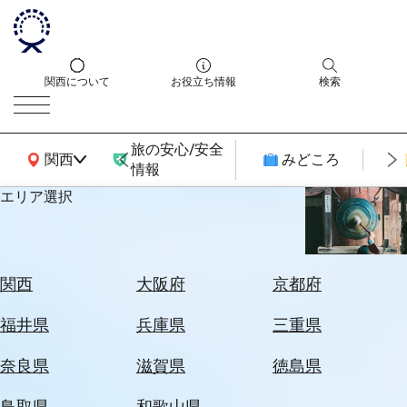
関西について
お役立ち情報
検索
旅の安心/安全
関西広域MAP
関西
みどころ
情報
エリア選択
エ
リ
ア
を
航
関西
大阪府
京都府
選
空
ぶ
券
福井県
兵庫県
三重県
を
ホ
探
奈良県
滋賀県
徳島県
テ
す
ル
鳥取県
和歌山県