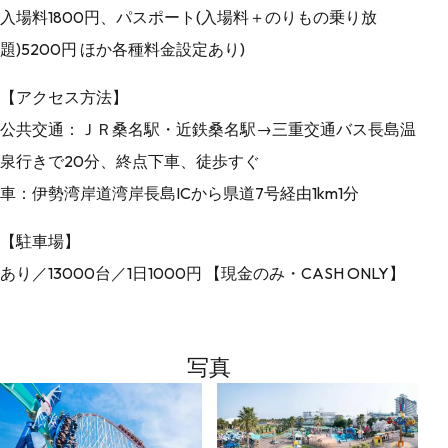
入場料1800円、パスポート(入場料＋のりもの乗り放
題)5200円 ほか各種料金設定あり)
【アクセス方法】
公共交通：ＪＲ桑名駅・近鉄桑名駅→三重交通バス長島温
泉行きで20分、終点下車、徒歩すぐ
車：伊勢湾岸道湾岸長島ICから県道7号経由1km1分
【駐車場】
あり／13000台／1日1000円 【現金のみ・CASH ONLY】
写真