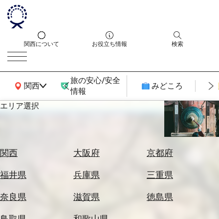
関西について
お役立ち情報
検索
旅の安心/安全
関西広域MAP
関西
みどころ
情報
エリア選択
エ
リ
ア
を
航
関西
大阪府
京都府
選
空
ぶ
券
福井県
兵庫県
三重県
を
ホ
探
奈良県
滋賀県
徳島県
テ
す
ル
鳥取県
和歌山県