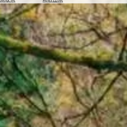
を
為
探
替
す
を
調
べ
天
る
気
を
見
る