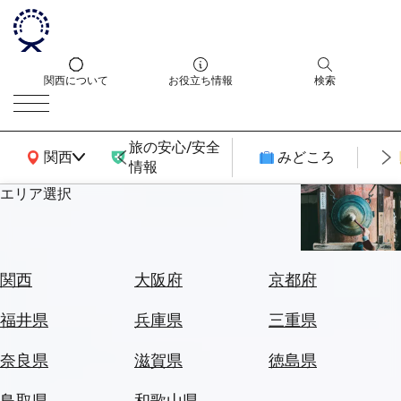
関西について
お役立ち情報
検索
旅の安心/安全
関西広域MAP
関西
みどころ
情報
エリア選択
エ
リ
ア
を
航
関西
大阪府
京都府
選
空
ぶ
券
福井県
兵庫県
三重県
を
ホ
探
奈良県
滋賀県
徳島県
テ
す
ル
鳥取県
和歌山県