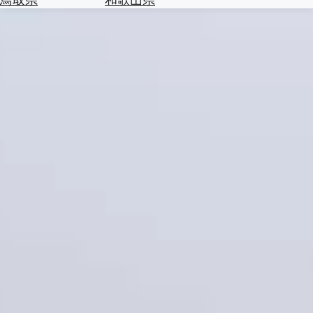
を
為
探
替
す
を
調
べ
天
る
気
を
見
る