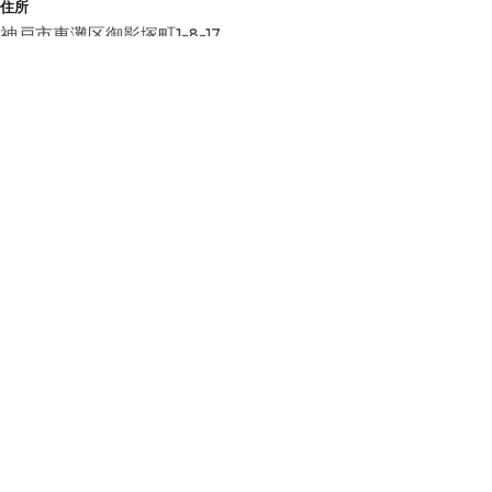
住所
神戸市東灘区御影塚町1-8-17
TEL
078-841-1121
営業時間
10:00-18:00
休日・休館日
無休（年末年始を除く）
WEB
https://www.shushinkan.co.jp/kurakengaku/
こちらの基本情報は掲載時点のものであり、変更される可能性が
ございます。
最新の情報は公式サイトにてご確認ください。
アクセスマップ