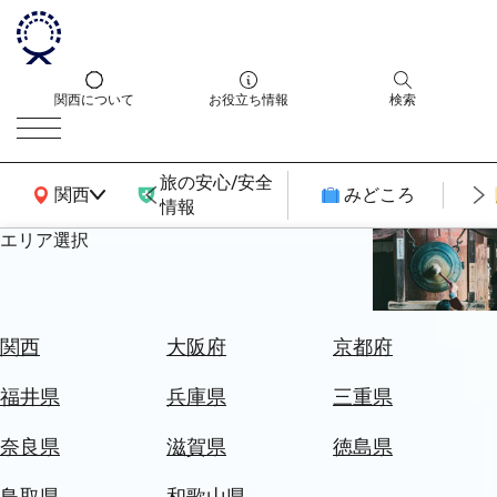
関西について
お役立ち情報
検索
旅の安心/安全
関西広域MAP
関西
みどころ
情報
エリア選択
エ
リ
ア
を
航
関西
大阪府
京都府
選
空
ぶ
券
福井県
兵庫県
三重県
を
ホ
探
奈良県
滋賀県
徳島県
テ
す
ル
鳥取県
和歌山県