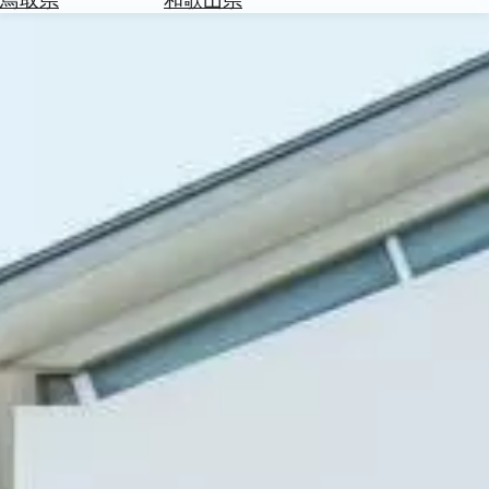
を
為
探
替
す
を
調
べ
天
る
気
を
見
る