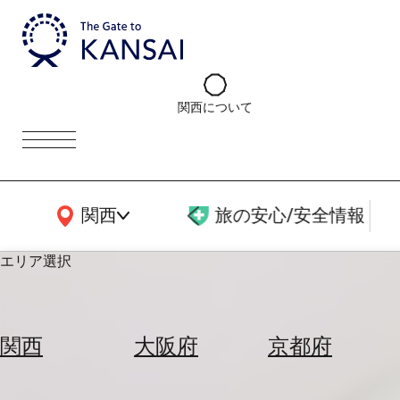
関西について
関西広域MAP
関西
旅の安心/安全情報
エリア選択
エ
リ
関西
大阪府
京都府
ア
を
航
選