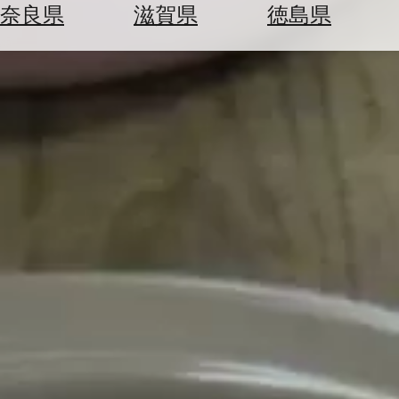
空
ぶ
奈良県
滋賀県
徳島県
券
を
ホ
探
テ
す
ル
を
為
探
替
す
を
調
べ
天
る
気
を
見
る