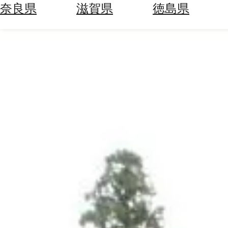
空
ぶ
奈良県
滋賀県
徳島県
券
を
ホ
探
テ
す
ル
を
為
探
替
す
を
調
べ
天
る
気
を
見
る