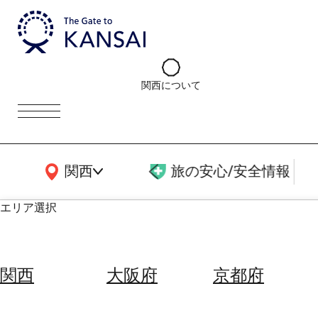
関西について
関西広域MAP
関西
旅の安心/安全情報
エリア選択
エ
リ
関西
大阪府
京都府
ア
を
航
選