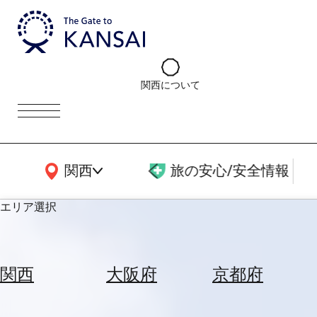
関西について
関西広域MAP
関西
旅の安心/安全情報
エリア選択
エ
リ
関西
大阪府
京都府
ア
を
航
選