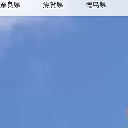
空
ぶ
奈良県
滋賀県
徳島県
券
を
ホ
探
テ
す
ル
を
為
探
替
す
を
調
べ
天
る
気
を
見
る