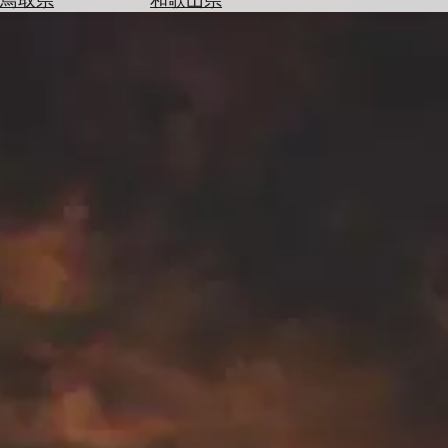
を
為
探
替
す
を
調
べ
天
る
気
を
見
る