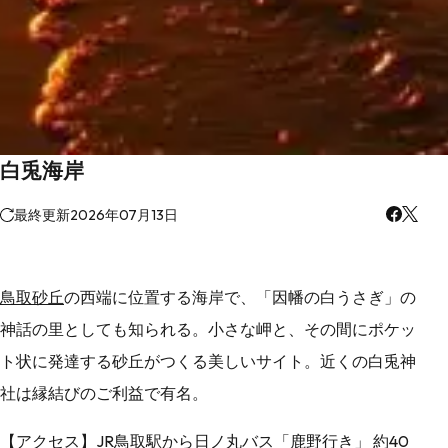
白兎海岸
最終更新
2026年07月13日
鳥取砂丘
の西端に位置する海岸で、「因幡の白うさぎ」の
神話の里としても知られる。小さな岬と、その間にポケッ
ト状に発達する砂丘がつくる美しいサイト。近くの白兎神
社は縁結びのご利益で有名。
【アクセス】JR鳥取駅から日ノ丸バス「鹿野行き」 約40