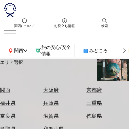
関西について
お役立ち情報
検索
旅の安心/安全
関西広域MAP
関西
みどころ
情報
エリア選択
エ
リ
ア
を
航
関西
大阪府
京都府
選
空
ぶ
券
福井県
兵庫県
三重県
を
ホ
探
奈良県
滋賀県
徳島県
テ
す
ル
鳥取県
和歌山県