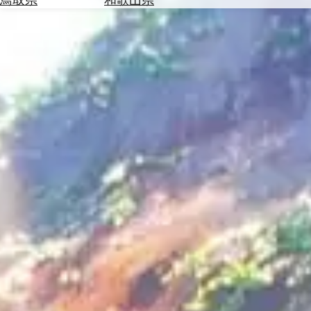
を
為
探
替
す
を
調
べ
天
る
気
を
見
る