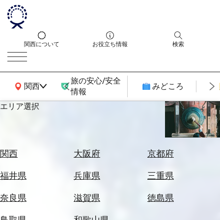
関西について
お役立ち情報
検索
旅の安心/安全
関西広域MAP
関西
みどころ
情報
エリア選択
エ
リ
ア
を
航
関西
大阪府
京都府
選
空
ぶ
券
福井県
兵庫県
三重県
を
ホ
探
奈良県
滋賀県
徳島県
テ
す
ル
鳥取県
和歌山県